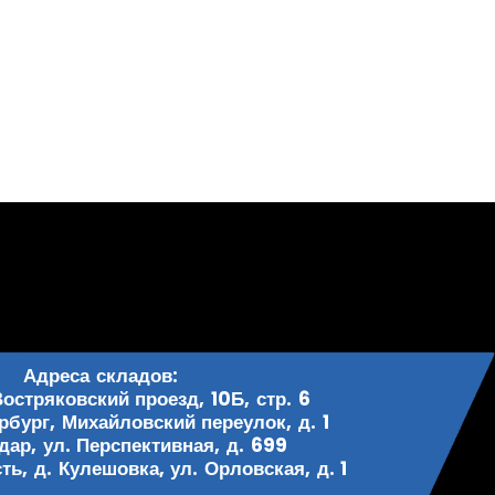
Адреса складов:
Востряковский проезд, 10Б, стр. 6
рбург, Михайловский переулок, д. 1
одар, ул. Перспективная, д. 699
ь, д. Кулешовка, ул. Орловская, д. 1