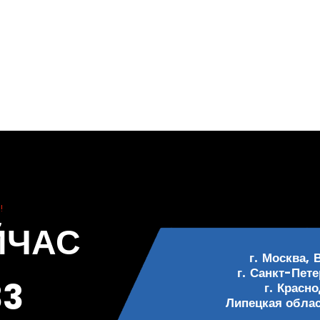
!
ЙЧАС
г. Москва, 
г. Санкт-Пете
33
г. Красн
Липецкая област