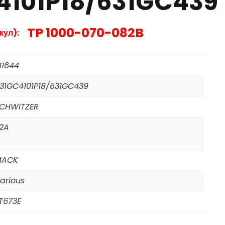
4101P18/631GC439
TP 1000-070-082B
кул):
11644
31GC4101P18/631GC439
CHWITZER
2A
MACK
arious
T673E