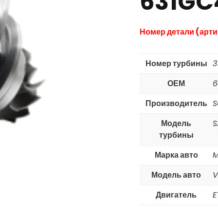
631GC
Номер детали (арти
Номер турбины
3
ОЕМ
6
Производитель
S
Модель
S
турбины
Марка авто
Модель авто
V
Двигатель
E