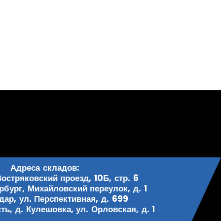
Адреса складов:
Востряковский проезд, 10Б, стр. 6
рбург, Михайловский переулок, д. 1
одар, ул. Перспективная, д. 699
ь, д. Кулешовка, ул. Орловская, д. 1