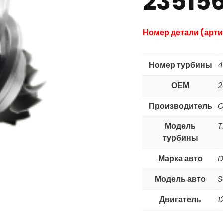
23515
Номер детали (арти
Номер турбины
4
ОЕМ
2
Производитель
G
Модель
T
турбины
Марка авто
D
Модель авто
S
Двигатель
1