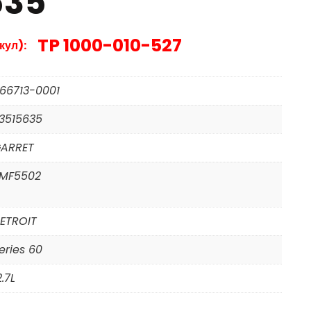
635
TP 1000-010-527
кул):
66713-0001
3515635
ARRET
MF5502
ETROIT
eries 60
2.7L