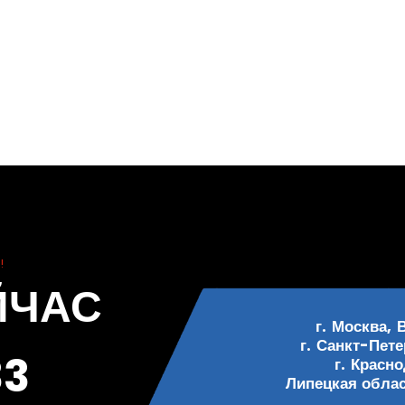
!
ЙЧАС
г. Москва, 
г. Санкт-Пете
33
г. Красн
Липецкая област