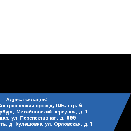
Адреса складов:
Востряковский проезд, 10Б, стр. 6
рбург, Михайловский переулок, д. 1
одар, ул. Перспективная, д. 699
ь, д. Кулешовка, ул. Орловская, д. 1