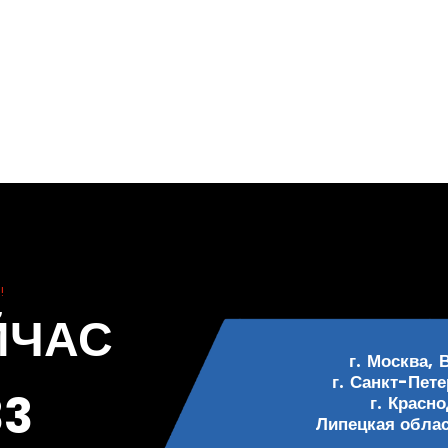
!
ЙЧАС
г. Москва, 
г. Санкт-Пете
33
г. Красн
Липецкая област