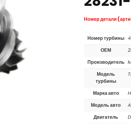
28231
Номер детали (арти
Номер турбины
4
ОЕМ
2
Производитель
M
Модель
T
турбины
Марка авто
H
Модель авто
A
Двигатель
D