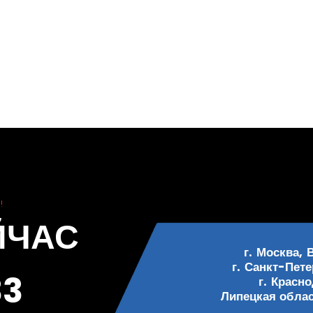
!
ЙЧАС
г. Москва, 
г. Санкт-Пете
33
г. Красн
Липецкая област