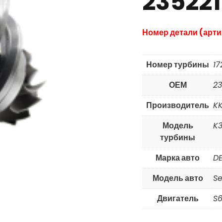
23522
Номер детали (арти
Номер турбины
17
ОЕМ
2
Производитель
K
Модель
K3
турбины
Марка авто
D
Модель авто
Se
Двигатель
S