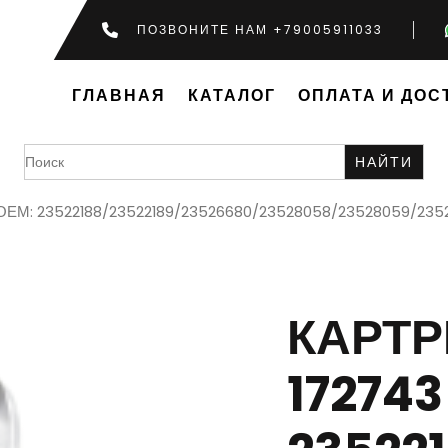
ПОЗВОНИТЕ НАМ +79005911033
ГЛАВНАЯ
КАТАЛОГ
ОПЛАТА И ДОС
Search
for:
3 ОЕМ: 23522188/23522189/23526680/23528058/23528059/23
КАРТ
172743