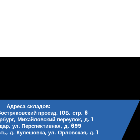
Адреса складов:
Востряковский проезд, 10Б, стр. 6
рбург, Михайловский переулок, д. 1
одар, ул. Перспективная, д. 699
ь, д. Кулешовка, ул. Орловская, д. 1