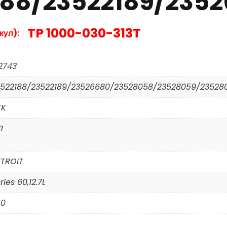
188/23522189/235
TP 1000-030-313T
кул):
2743
3522188/23522189/23526680/23528058/23528059/23528
KK
1
ETROIT
ries 60,12.7L
60