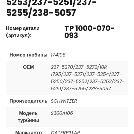
5253/237-5251/237-
5255/238-5057
TP 1000-070-
Номер детали
093
(артикул):
Номер турбины
174196
ОЕМ
237-5270/237-5272/10R-
1795/237-5271/237-5254/237-
5250/237-5252/237-5253/237-
5251/237-5255/238-5057
Производитель
SCHWITZER
Модель
S300A106
турбины
Марка авто
CATERPILLAR