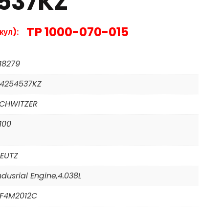
537KZ
TP 1000-070-015
кул):
18279
4254537KZ
CHWITZER
100
EUTZ
ndusrial Engine,4.038L
F4M2012C