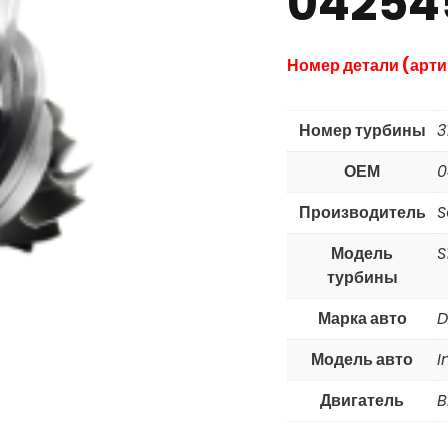
04254
Номер детали (арти
Номер турбины
3
ОЕМ
0
Производитель
S
Модель
S
турбины
Марка авто
D
Модель авто
I
Двигатель
B