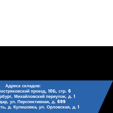
Адреса складов:
Востряковский проезд, 10Б, стр. 6
рбург, Михайловский переулок, д. 1
одар, ул. Перспективная, д. 699
ь, д. Кулешовка, ул. Орловская, д. 1