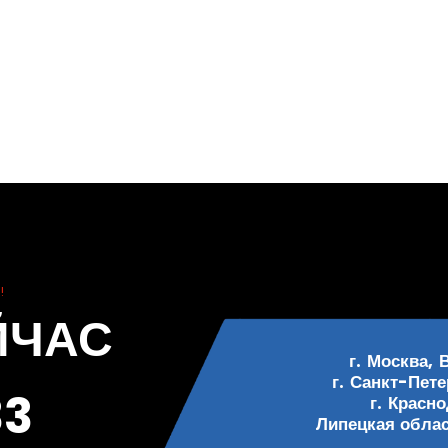
!
ЙЧАС
г. Москва, 
г. Санкт-Пете
33
г. Красн
Липецкая област