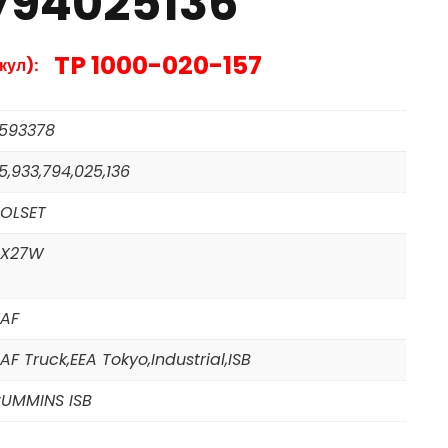
794025136
TP 1000-020-157
кул):
593378
5,933,794,025,136
OLSET
X27W
AF
AF Truck,EEA Tokyo,Industrial,ISB
UMMINS ISB