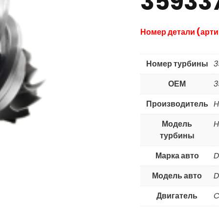
35933
Номер детали (арти
Номер турбины
3
ОЕМ
3
Производитель
H
Модель
H
турбины
Марка авто
D
Модель авто
D
Двигатель
C