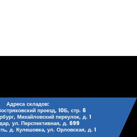
Адреса складов:
Востряковский проезд, 10Б, стр. 6
рбург, Михайловский переулок, д. 1
одар, ул. Перспективная, д. 699
ь, д. Кулешовка, ул. Орловская, д. 1