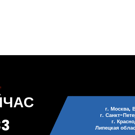
!
ЙЧАС
г. Москва, 
г. Санкт-Пете
33
г. Красн
Липецкая област