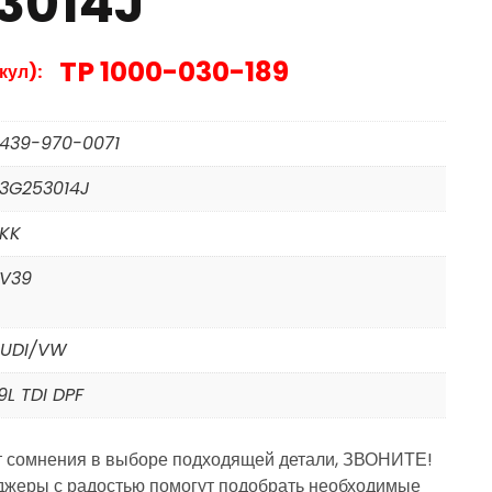
3014J
TP 1000-030-189
кул):
439-970-0071
3G253014J
KK
V39
UDI/VW
.9L TDI DPF
т сомнения в выборе подходящей детали, ЗВОНИТЕ!
жеры с радостью помогут подобрать необходимые