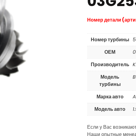
03G25
Номер детали (арти
Номер турбины
5
ОЕМ
0
Производитель
K
Модель
B
турбины
Марка авто
A
Модель авто
1
Если у Вас возникаю
Наши опытные менед