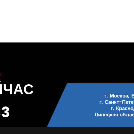
!
ЙЧАС
г. Москва, 
г. Санкт-Пете
33
г. Красн
Липецкая област