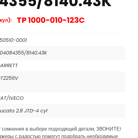
4355/8140.43K
TP 1000-010-123C
кул):
50510-0001
04084355/8140.43K
ARRETT
T2256V
IAT/IVECO
ucato 2.8 JTD-4 cyl
т сомнения в выборе подходящей детали, ЗВОНИТЕ!
жеры с радостью помогут подобрать необходимые