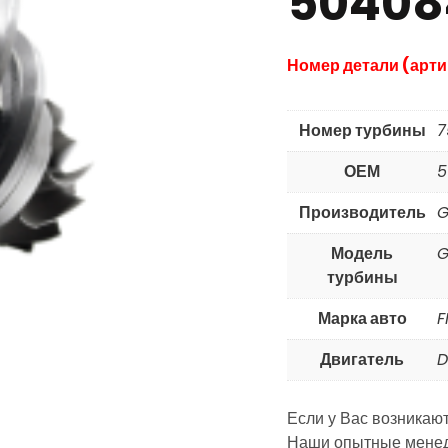
50408
Номер детали (арти
Номер турбины
7
ОЕМ
5
Производитель
G
Модель
G
турбины
Марка авто
F
Двигатель
D
Если у Вас возникаю
Наши опытные менед