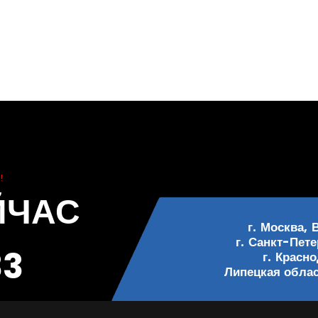
!
ЙЧАС
г. Москва, 
г. Санкт-Пете
33
г. Красн
Липецкая област